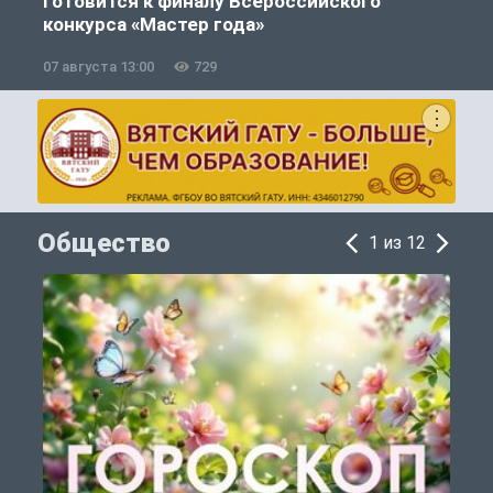
готовится к финалу Всероссийского
конкурса «Мастер года»
07 августа 13:00
729
0
Общество
1 из 12