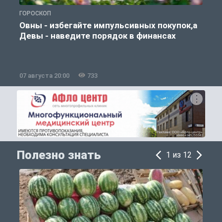
ГОРОСКОП
П
Овны - избегайте импульсивных покупок,а
Девы - наведите порядок в финансах
07 августа 20:00
733
0
Полезно знать
1 из 12