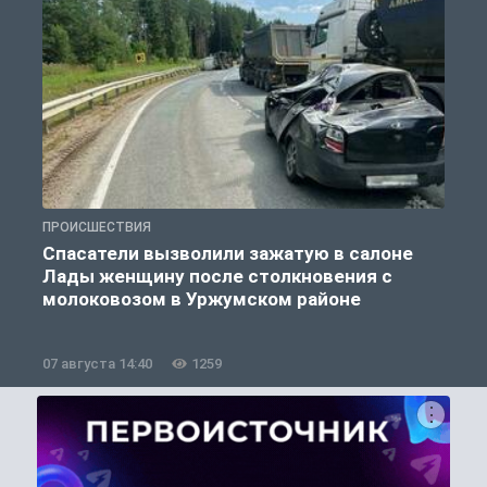
ПРОИСШЕСТВИЯ
П
Спасатели вызволили зажатую в салоне
Лады женщину после столкновения с
молоковозом в Уржумском районе
07 августа 14:40
1259
0