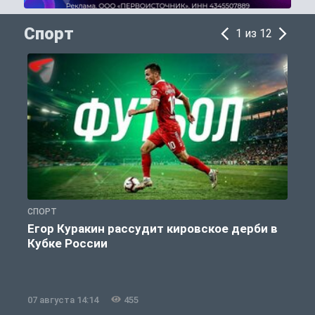
Спорт
1 из 12
СПОРТ
С
Егор Куракин рассудит кировское дерби в
Кубке России
«
07 августа 14:14
455
0