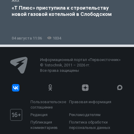
ЖКХ
Ж
«Т Плюс» приступила к строительству
новой газовой котельной в Слободском
04 августа 11:06
1034
0
Информационный портал «Первоисточник»
© 1istochnik, 2011 – 2026 гг.
Все права защищены
Пользовательское
Правовая информация
соглашение
Редакция
Рекламодателям
Публикация
Политика обработки
комментариев
персональных данных