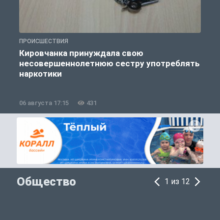
ПРОИСШЕСТВИЯ
П
Кировчанка принуждала свою
несовершеннолетнюю сестру употреблять
к
наркотики
06 августа 17:15
431
0
Общество
1 из 12