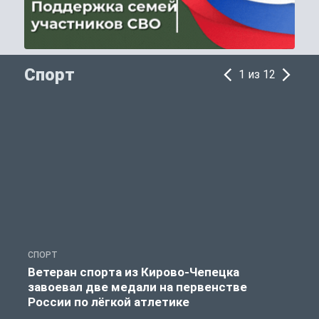
Спорт
1 из 12
СПОРТ
С
Ветеран спорта из Кирово-Чепецка
завоевал две медали на первенстве
России по лёгкой атлетике