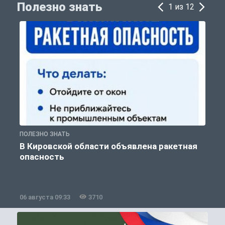
Полезно знать
1 из 12
ПОЛЕЗНО ЗНАТЬ
Т
В Кировской области объявлена ракетная
опасность
06 августа 09:33
3710
0