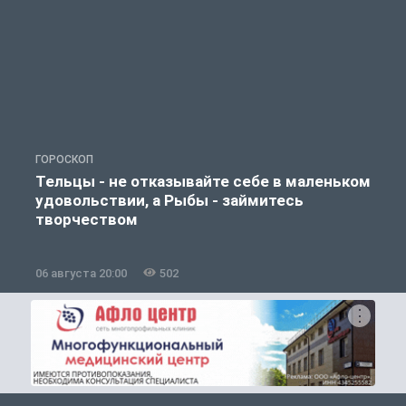
ГОРОСКОП
О
Тельцы - не отказывайте себе в маленьком
удовольствии, а Рыбы - займитесь
творчеством
06 августа 20:00
502
0