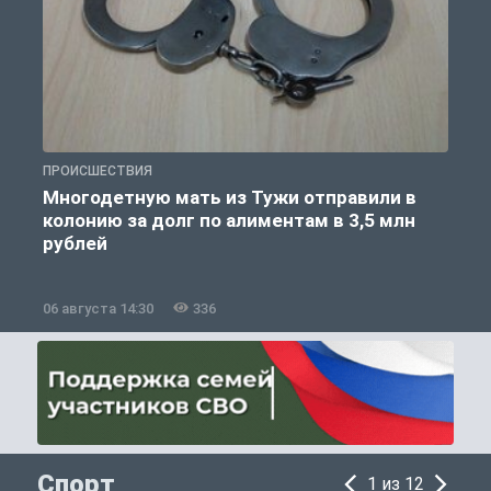
ПРОИСШЕСТВИЯ
П
Многодетную мать из Тужи отправили в
колонию за долг по алиментам в 3,5 млн
рублей
06 августа 14:30
336
0
Спорт
1 из 12