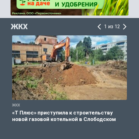
ЖКХ
1 из 12
ЖКХ
Ж
«Т Плюс» приступила к строительству
новой газовой котельной в Слободском