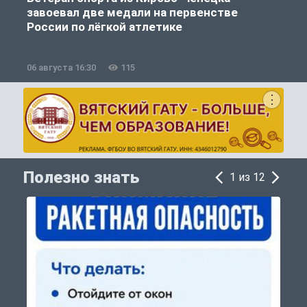
завоевал две медали на первенстве
России по лёгкой атлетике
06 августа 16:30
115
0
Полезно знать
1 из 12