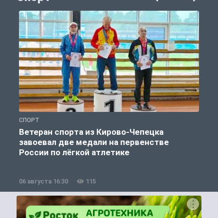
СПОРТ
С
Ветеран спорта из Кирово-Чепецка
завоевал две медали на первенстве
России по лёгкой атлетике
06 августа 16:30
115
0