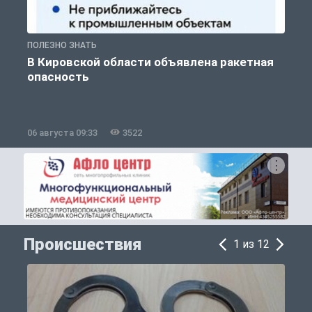
ПОЛЕЗНО ЗНАТЬ
Т
В Кировской области объявлена ракетная
опасность
06 августа 09:33
3522
0
Происшествия
1 из 12