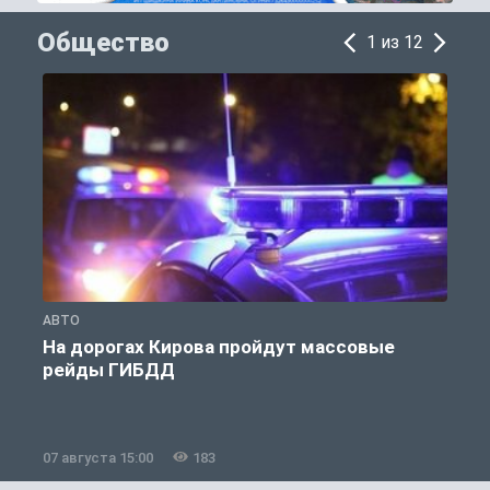
Общество
1 из 12
АВТО
О
На дорогах Кирова пройдут массовые
рейды ГИБДД
07 августа 15:00
183
0