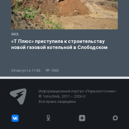
ЖКХ
Ж
«Т Плюс» приступила к строительству
новой газовой котельной в Слободском
04 августа 11:06
1065
0
Информационный портал «Первоисточник»
© 1istochnik, 2011 – 2026 гг.
Все права защищены