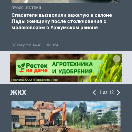
ПРОИСШЕСТВИЯ
П
Спасатели вызволили зажатую в салоне
Лады женщину после столкновения с
молоковозом в Уржумском районе
07 августа 14:40
324
0
ЖКХ
1 из 12