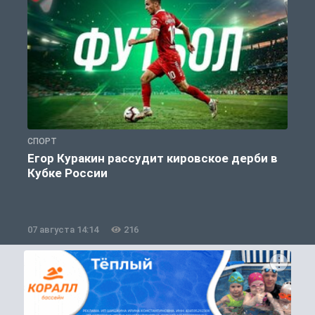
СПОРТ
С
Егор Куракин рассудит кировское дерби в
Кубке России
«
07 августа 14:14
216
0