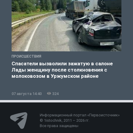
ПРОИСШЕСТВИЯ
П
Спасатели вызволили зажатую в салоне
Лады женщину после столкновения с
молоковозом в Уржумском районе
07 августа 14:40
324
0
Информационный портал «Первоисточник»
© 1istochnik, 2011 – 2026 гг.
Все права защищены