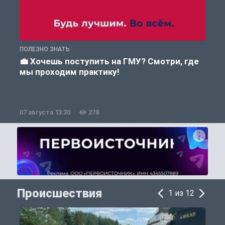
ПОЛЕЗНО ЗНАТЬ
А
💼 Хочешь поступить на ГМУ? Смотри, где
мы проходим практику!
07 августа 13:30
278
0
Происшествия
1 из 12