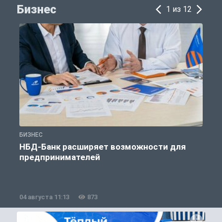
Бизнес
1 из 12
БИЗНЕС
Б
НБД-Банк расширяет возможности для
предпринимателей
04 августа 11:13
873
2