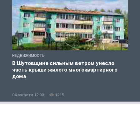
НЕДВИЖИМОСТЬ
Н
В Шутовщине сильным ветром унесло
часть крыши жилого многоквартирного
дома
04 августа 12:00
1215
0