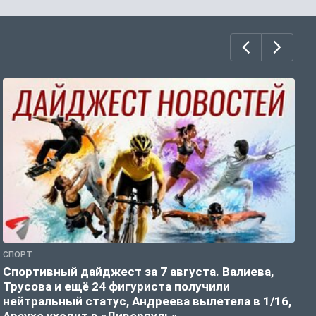
СПОРТ
С
Спортивный дайджест за 7 августа. Валиева,
Е
Трусова и ещё 24 фигуриста получили
нейтральный статус, Андреева вылетела в 1/16,
Араухо уходит в «Ливерпуль»