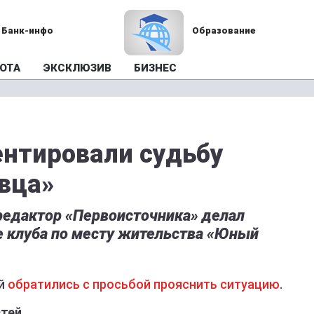
Банк-инфо
Образование
ОТА
ЭКСКЛЮЗИВ
БИЗНЕС
нтировали судьбу
вца»
редактор «Первоисточника» делал
е клуба по месту жительства «Юный
ей
обратились с просьбой прояснить ситуацию
.
стей