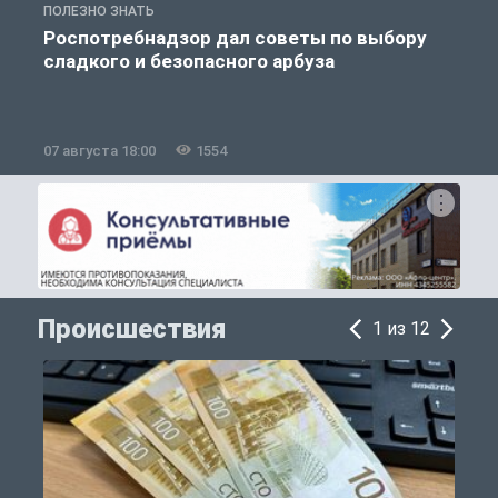
ПОЛЕЗНО ЗНАТЬ
П
Роспотребнадзор дал советы по выбору
сладкого и безопасного арбуза
07 августа 18:00
1554
0
Происшествия
1 из 12