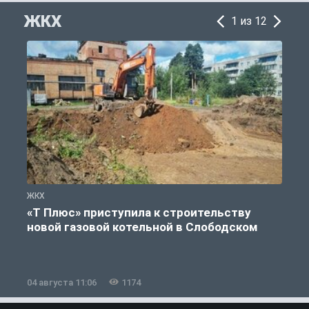
ЖКХ
1 из 12
ЖКХ
Ж
«Т Плюс» приступила к строительству
новой газовой котельной в Слободском
04 августа 11:06
1174
0