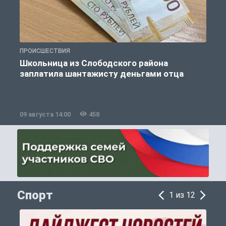
ПРОИСШЕСТВИЯ
П
Школьница из Слободского района
К
заплатила шантажисту деньгами отца
09 августа 14:00
458
0
Спорт
1 из 12