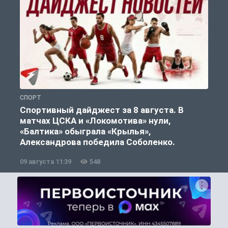
СПОРТ
С
Спортивный дайджест за 8 августа. В
матчах ЦСКА и «Локомотива» нули,
«Балтика» обыграла «Крылья»,
Александрова победила Соболенко.
09 августа 11:39
548
0