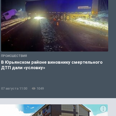
ПРОИСШЕСТВИЯ
П
В Юрьянском районе виновнику смертельного
В
ДТП дали «условку»
е
07 августа 11:00
1049
0