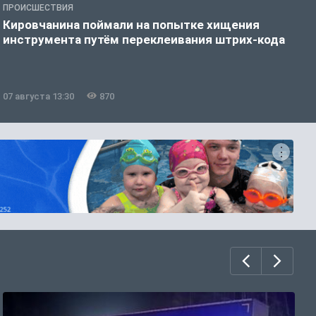
ПРОИСШЕСТВИЯ
П
Кировчанина поймали на попытке хищения
В
инструмента путём переклеивания штрих-кода
ф
07 августа 13:30
870
0