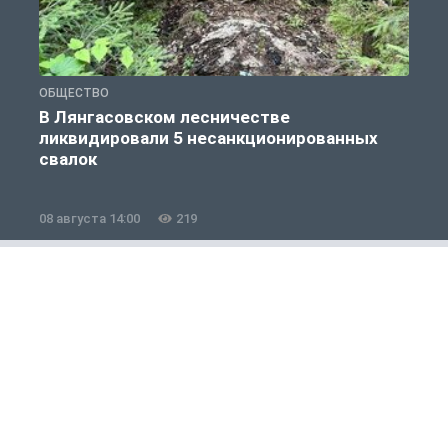
ОБЩЕСТВО
О
В Лянгасовском лесничестве
ликвидировали 5 несанкционированных
свалок
08 августа 14:00
219
0
Полезно знать
1 из 12