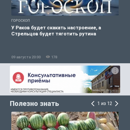
ГОРОСКОП
О
У Раков будет скакать настроение, а
Стрельцов будет тяготить рутина
09 августа 20:00
178
0
Полезно знать
1 из 12