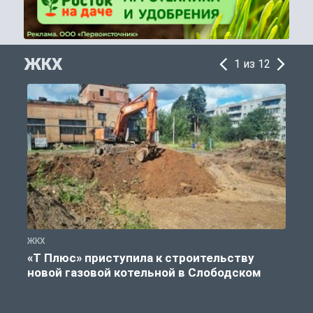
ЖКХ
1 из 12
ЖКХ
Ж
«Т Плюс» приступила к строительству
новой газовой котельной в Слободском