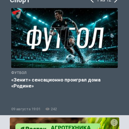
Спорт
ФУТБОЛ
С
«Зенит» сенсационно проиграл дома
«Родине»
09 августа 19:01
242
0