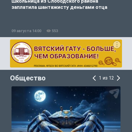
Школьница из Слободского района
К
заплатила шантажисту деньгами отца
09 августа 14:00
553
0
Общество
1 из 12