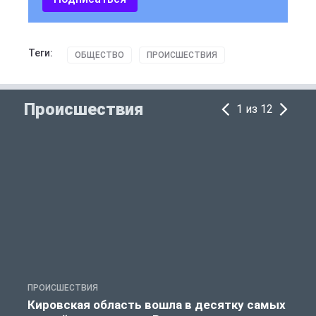
Теги:
ОБЩЕСТВО
ПРОИСШЕСТВИЯ
Происшествия
1 из 12
ПРОИСШЕСТВИЯ
П
Кировская область вошла в десятку самых