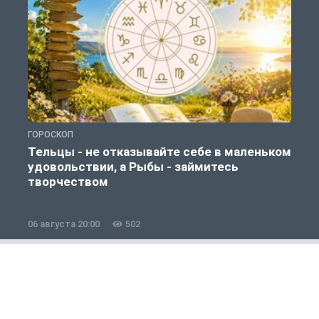
ГОРОСКОП
Г
Тельцы - не отказывайте себе в маленьком
удовольствии, а Рыбы - займитесь
творчеством
06 августа 20:00
502
0