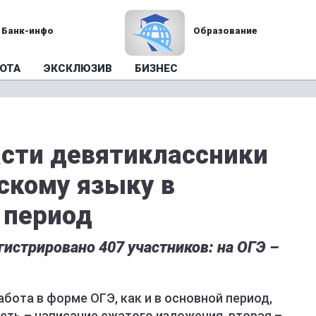
Банк-инфо
Образование
ОТА
ЭКСКЛЮЗИВ
БИЗНЕС
асти девятиклассники
сскому языку в
 период
гистрировано 407 участников: на ОГЭ –
бота в форме ОГЭ, как и в основной период,
асть – написание сжатого изложения, вторая –