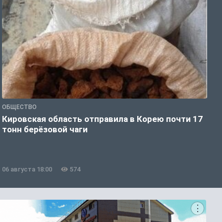
ОБЩЕСТВО
О
Кировская область отправила в Корею почти 17
Д
тонн берёзовой чаги
г
06 августа 18:00
574
0