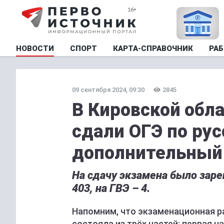
НОВОСТИ
СПОРТ
КАРТА-СПРАВОЧНИК
РАБ
09 сентября 2024, 09:30
2845
В Кировской обл
сдали ОГЭ по ру
дополнительный
На сдачу экзамена было заре
403, на ГВЭ – 4.
Напомним, что экзаменационная ра
состояла из трёх частей: первая ч