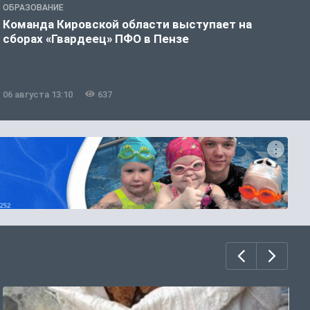
ОБРАЗОВАНИЕ
О
Команда Кировской области выступает на
С
сборах «Гвардеец» ПФО в Пензе
п
п
р
06 августа 13:10
637
0