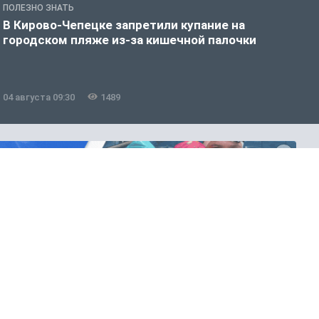
ПОЛЕЗНО ЗНАТЬ
З
В Кирово-Чепецке запретили купание на
К
городском пляже из-за кишечной палочки
п
04 августа 09:30
1489
0