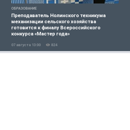
ОБРАЗОВАНИЕ
О
Преподаватель Нолинского техникума
механизации сельского хозяйства
готовится к финалу Всероссийского
конкурса «Мастер года»
07 августа 13:00
824
0
Общество
1 из 12