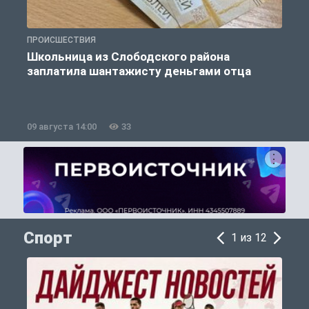
ПРОИСШЕСТВИЯ
П
Школьница из Слободского района
К
заплатила шантажисту деньгами отца
09 августа 14:00
33
0
Спорт
1 из 12