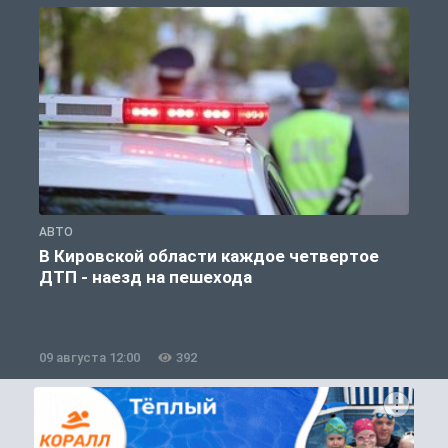
АВТО
П
В Кировской области каждое четвертое
К
ДТП - наезд на пешехода
09 августа 12:00
392
0