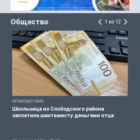
Общество
1 из 12
ПРОИСШЕСТВИЯ
А
Школьница из Слободского района
заплатила шантажисту деньгами отца