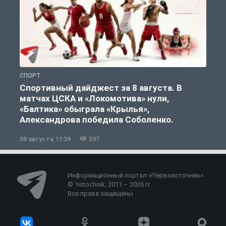
СПОРТ
С
Спортивный дайджест за 8 августа. В
матчах ЦСКА и «Локомотива» нули,
«Балтика» обыграла «Крылья»,
Александрова победила Соболенко.
09 августа 11:39
397
0
Информационный портал «Первоисточник»
© 1istochnik, 2011 – 2026 гг.
Все права защищены