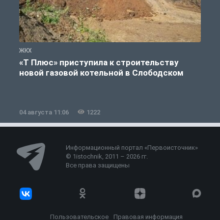
ЖКХ
Ж
«Т Плюс» приступила к строительству
новой газовой котельной в Слободском
04 августа 11:06
1222
0
Информационный портал «Первоисточник»
© 1istochnik, 2011 – 2026 гг.
Все права защищены
Пользовательское
Правовая информация