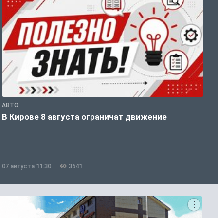
АВТО
П
В Кирове 8 августа ограничат движение
В
о
07 августа 11:30
3641
0