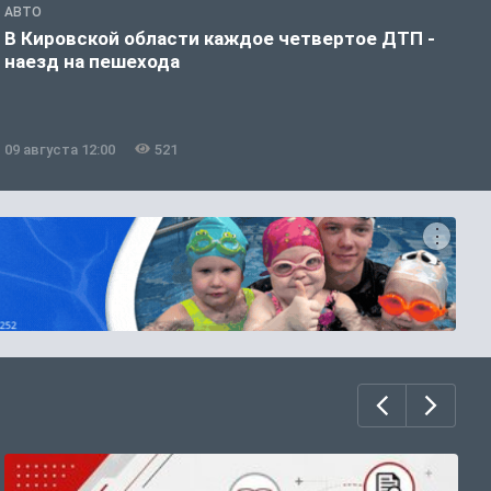
АВТО
О
В Кировской области каждое четвертое ДТП -
С
наезд на пешехода
б
09 августа 12:00
521
0