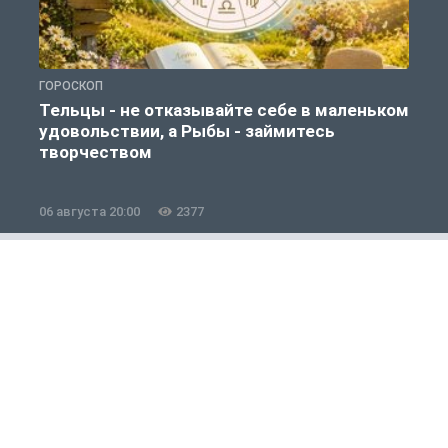
ГОРОСКОП
Г
Тельцы - не отказывайте себе в маленьком
удовольствии, а Рыбы - займитесь
творчеством
06 августа 20:00
2377
0
Общество
1 из 12