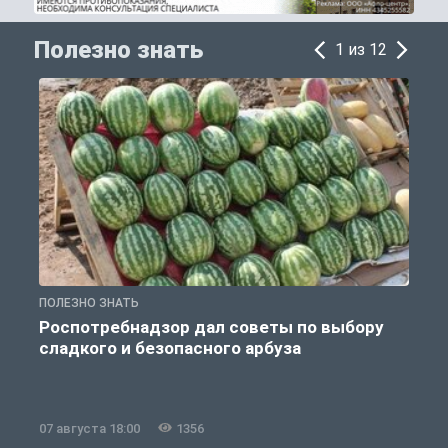
Полезно знать
1 из 12
ПОЛЕЗНО ЗНАТЬ
П
Роспотребнадзор дал советы по выбору
сладкого и безопасного арбуза
07 августа 18:00
1356
0