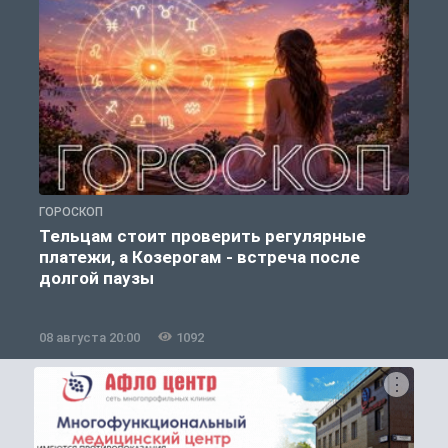
ГОРОСКОП
О
Тельцам стоит проверить регулярные
платежи, а Козерогам - встреча после
долгой паузы
08 августа 20:00
1092
0