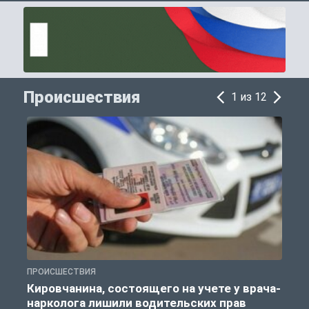
Происшествия
1 из 12
ПРОИСШЕСТВИЯ
П
Кировчанина, состоящего на учете у врача-
нарколога лишили водительских прав