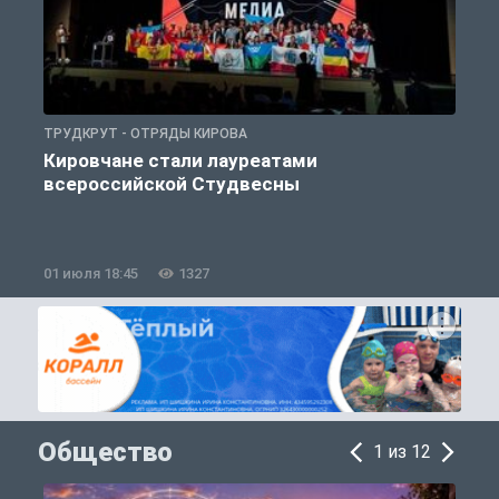
ТРУДКРУТ - ОТРЯДЫ КИРОВА
Т
Кировчане стали лауреатами
всероссийской Студвесны
01 июля 18:45
1327
1
Общество
1 из 12