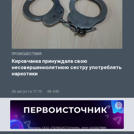
ПРОИСШЕСТВИЯ
П
Кировчанка принуждала свою
несовершеннолетнюю сестру употреблять
к
наркотики
06 августа 17:15
640
0