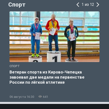
Спорт
1 из 12
СПОРТ
С
Ветеран спорта из Кирово-Чепецка
завоевал две медали на первенстве
России по лёгкой атлетике
06 августа 16:30
641
0