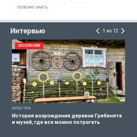
ПОЛЕЗНО ЗНАТЬ
Интервью
1 из 12
ЭКСКЛЮЗИВ
КУЛЬТУРА
П
История возрождения деревни Гребенята
и музей, где все можно потрогать
к