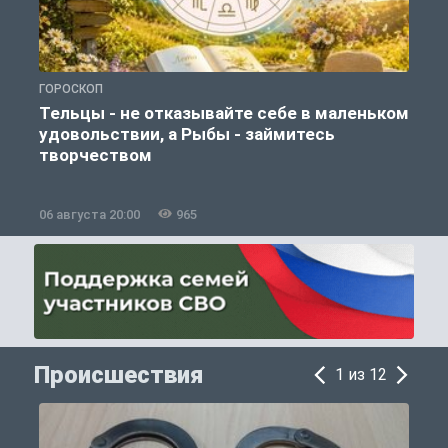
ГОРОСКОП
О
Тельцы - не отказывайте себе в маленьком
удовольствии, а Рыбы - займитесь
творчеством
06 августа 20:00
965
0
Происшествия
1 из 12