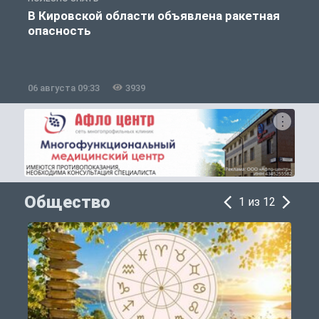
В Кировской области объявлена ракетная
опасность
06 августа 09:33
3939
0
Общество
1 из 12