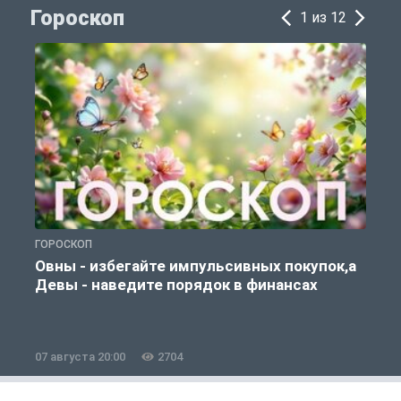
Гороскоп
1 из 12
ГОРОСКОП
Г
Овны - избегайте импульсивных покупок,а
Девы - наведите порядок в финансах
07 августа 20:00
2704
0