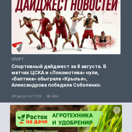
СПОРТ
С
Спортивный дайджест за 8 августа. В
матчах ЦСКА и «Локомотива» нули,
«Балтика» обыграла «Крылья»,
Александрова победила Соболенко.
09 августа 11:39
404
0