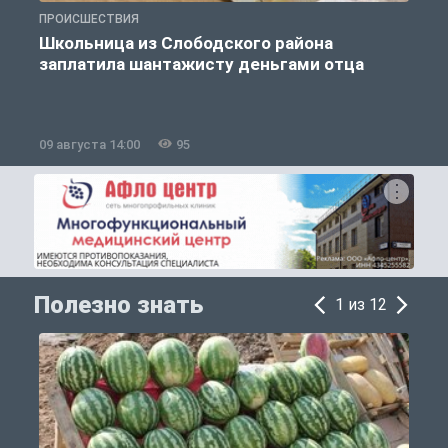
ПРОИСШЕСТВИЯ
А
Школьница из Слободского района
заплатила шантажисту деньгами отца
09 августа 14:00
95
0
Полезно знать
1 из 12