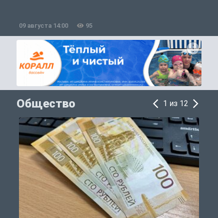
09 августа 14:00
95
0
Общество
1 из 12