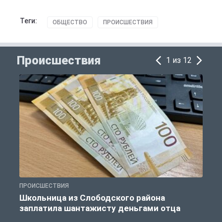
Теги:
ОБЩЕСТВО
ПРОИСШЕСТВИЯ
Происшествия
1 из 12
ПРОИСШЕСТВИЯ
П
Школьница из Слободского района
К
заплатила шантажисту деньгами отца