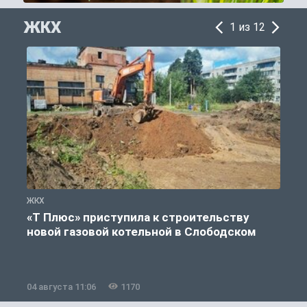
ЖКХ
1 из 12
ЖКХ
Ж
«Т Плюс» приступила к строительству
новой газовой котельной в Слободском
04 августа 11:06
1170
0