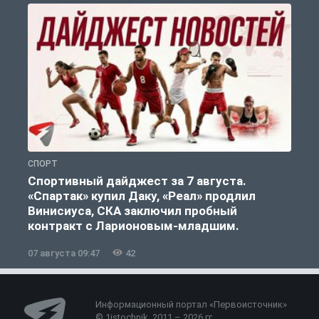
СПОРТ
С
Спортивный дайджест за 7 августа.
«Спартак» купил Даку, «Реал» продлил
Винисиуса, СКА заключил пробный
контракт с Ларионовым-младшим.
07 августа 09:47
42
0
Информационный портал «Первоисточник»
© 1istochnik, 2011 – 2026 гг.