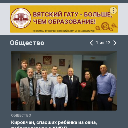
Общество
1 из 12
ОБЩЕСТВО
Р
Кировчан, спасших ребёнка из окна,