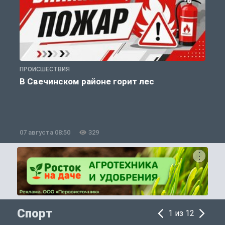
ПРОИСШЕСТВИЯ
П
В Свечинском районе горит лес
07 августа 08:50
329
0
Спорт
1 из 12