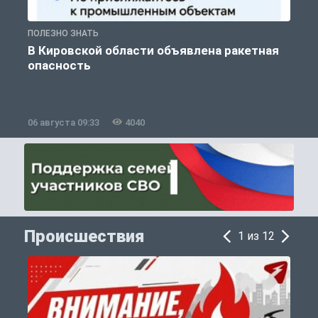
ПОЛЕЗНО ЗНАТЬ
Т
В Кировской области объявлена ракетная
опасность
06 августа 09:33
4040
0
Происшествия
1 из 12