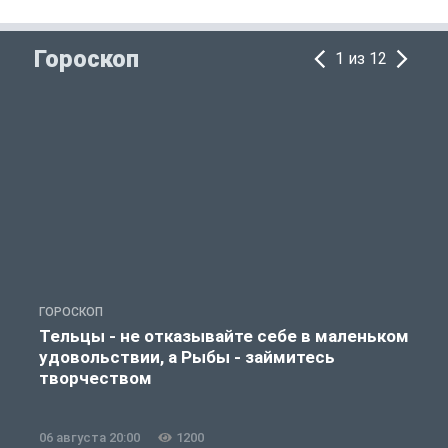
Гороскоп
1 из 12
ГОРОСКОП
Г
Тельцы - не отказывайте себе в маленьком
удовольствии, а Рыбы - займитесь
творчеством
06 августа 20:00
1200
0