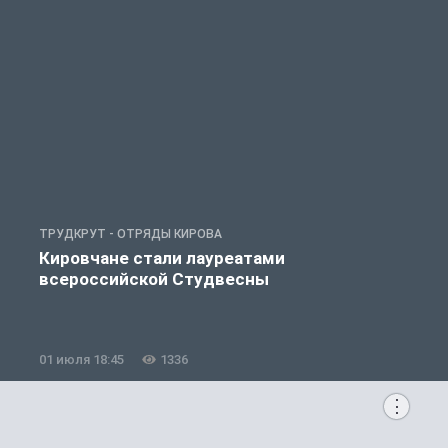
ТРУДКРУТ - ОТРЯДЫ КИРОВА
Т
Кировчане стали лауреатами
всероссийской Студвесны
01 июля 18:45
1336
1