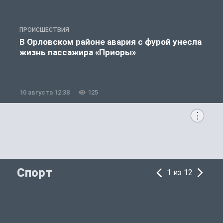
ПРОИСШЕСТВИЯ
П
В Орловском районе авария с фурой унесла
жизнь пассажира «Приоры»
10 августа 12:38
125
1
Спорт
1 из 12