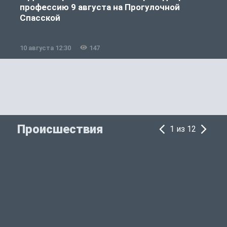
профессию 9 августа на Прогулочной
Спасской
10 августа 12:30
147
0
Происшествия
1 из 12