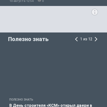
10 августа 12:54
0
1
Полезно знать
1 из 12
ПОЛЕЗНО ЗНАТЬ
П
В День строителя «КСМ» открыл двери в