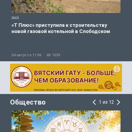
ЖКХ
Ж
«Т Плюс» приступила к строительству
новой газовой котельной в Слободском
04 августа 11:06
1039
0
Общество
1 из 12