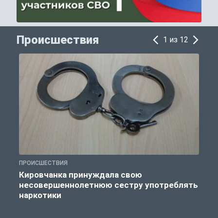
Происшествия
1 из 12
ПРОИСШЕСТВИЯ
П
Кировчанка принуждала свою
несовершеннолетнюю сестру употреблять
к
наркотики