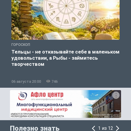
ГОРОСКОП
О
Тельцы - не отказывайте себе в маленьком
удовольствии, а Рыбы - займитесь
творчеством
06 августа 20:00
746
0
Полезно знать
1 из 12