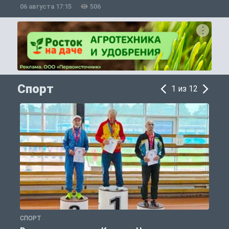
06 августа 17:15
506
0
Спорт
1 из 12
СПОРТ
С