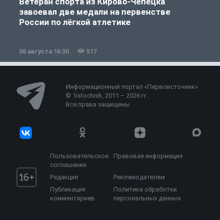
Ветеран спорта из Кирово-Чепецка
завоевал две медали на первенстве
России по лёгкой атлетике
06 августа 16:30
517
0
Информационный портал «Первоисточник»
© 1istochnik, 2011 – 2026 гг.
Все права защищены
Пользовательское
Правовая информация
соглашение
Редакция
Рекламодателям
Публикация
Политика обработки
комментариев
персональных данных