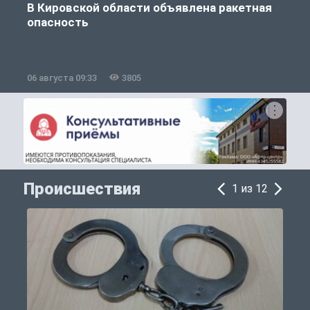
В Кировской области объявлена ракетная
опасность
06 августа 09:33
3805
0
Происшествия
1 из 12