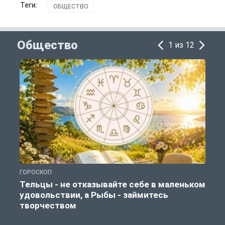
Теги:
ОБЩЕСТВО
Общество
1 из 12
ГОРОСКОП
О
Тельцы - не отказывайте себе в маленьком
удовольствии, а Рыбы - займитесь
творчеством