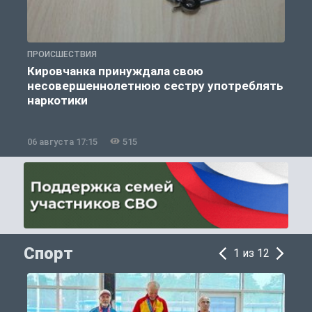
ПРОИСШЕСТВИЯ
П
Кировчанка принуждала свою
несовершеннолетнюю сестру употреблять
к
наркотики
06 августа 17:15
515
0
Спорт
1 из 12