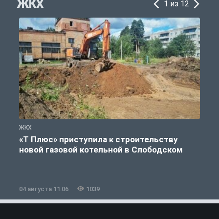
ЖКХ
1 из 12
ЖКХ
Ж
«Т Плюс» приступила к строительству
новой газовой котельной в Слободском
04 августа 11:06
1039
0