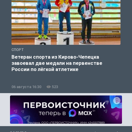
СПОРТ
С
Ветеран спорта из Кирово-Чепецка
завоевал две медали на первенстве
России по лёгкой атлетике
06 августа 16:30
523
0