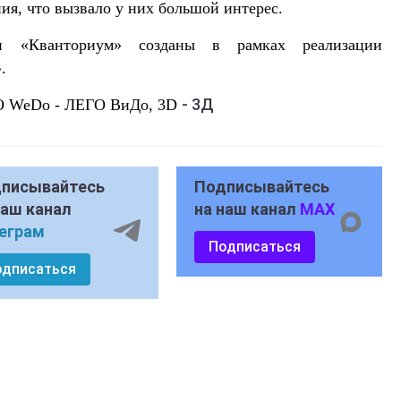
ия, что вызвало у них большой интерес.
ки «Кванториум» созданы в рамках реализации
.
- 3Д
GO WeDo - ЛЕГО ВиДо, 3D
писывайтесь
Подписывайтесь
наш канал
на наш канал
MAX
еграм
Подписаться
одписаться