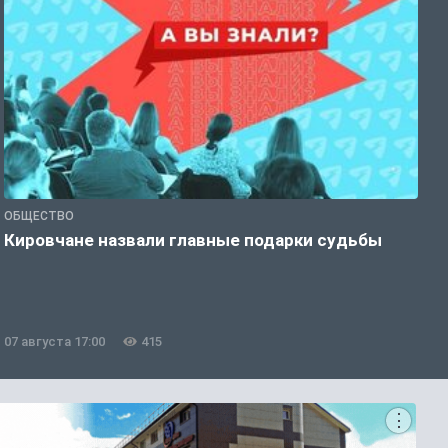
ОБЩЕСТВО
Э
Кировчане назвали главные подарки судьбы
В
о
07 августа 17:00
415
0