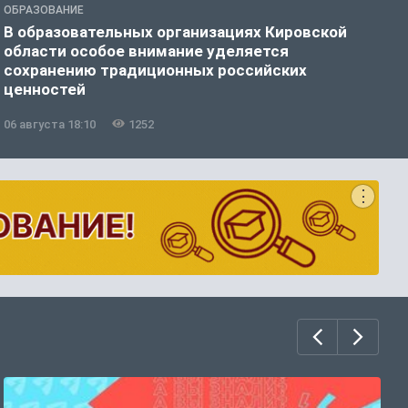
ОБРАЗОВАНИЕ
О
В образовательных организациях Кировской
В
области особое внимание уделяется
с
сохранению традиционных российских
ценностей
06 августа 18:10
1252
0