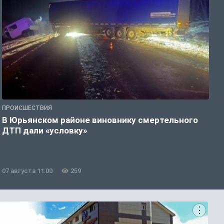
ПРОИСШЕСТВИЯ
П
В Юрьянском районе виновнику смертельного
С
ДТП дали «условку»
т
07 августа 11:00
259
0