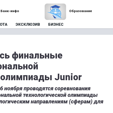
Банк-инфо
Образование
ОТА
ЭКСКЛЮЗИВ
БИЗНЕС
ись финальные
ональной
 олимпиады Junior
 16 ноября проводятся соревнования
ональной технологической олимпиады
нологическим направлениям (сферам) для