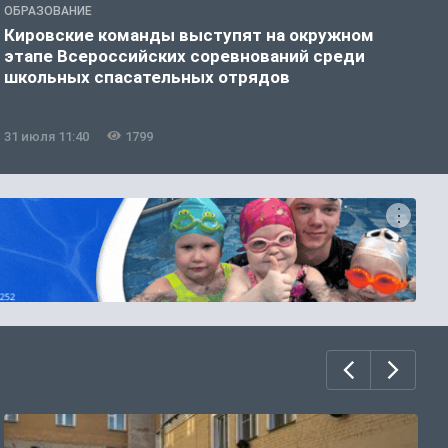
ОБРАЗОВАНИЕ
О
Кировские команды выступят на окружном
В
этапе Всероссийских соревнований среди
б
школьных спасательных отрядов
31 июля 11:40
1799
3