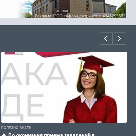
ПОЛЕЗНО ЗНАТЬ
П
🔥 До окончания приема заявлений в
Д