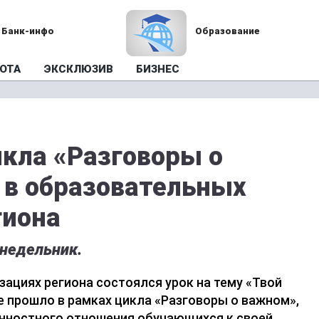
Банк-инфо
Образование
ОТА
ЭКСКЛЮЗИВ
БИЗНЕС
икла «Разговоры о
 в образовательных
гиона
недельник.
зациях региона состоялся урок на тему «Твой
е прошло в рамках цикла «Разговоры о важном»,
енностного отношения обучающихся к своей