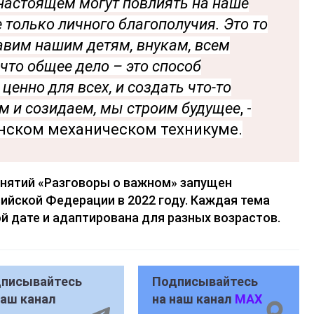
 настоящем могут повлиять на наше
е только личного благополучия. Это то
авим нашим детям, внукам, всем
то общее дело – это способ
 ценно для всех, и создать что-то
м и созидаем, мы строим будущее
, -
нском механическом техникуме.
анятий «Разговоры о важном» запущен
йской Федерации в 2022 году. Каждая тема
й дате и адаптирована для разных возрастов.
писывайтесь
Подписывайтесь
наш канал
на наш канал
MAX