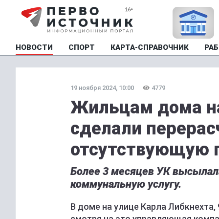
НОВОСТИ
СПОРТ
КАРТА-СПРАВОЧНИК
РАБ
19 ноября 2024, 10:00
4779
Жильцам дома на
сделали перерас
отсутствующую 
Более 3 месяцев УК высылал
коммунальную услугу.
В доме на улице Карла Либкнехта, 
смотря на это управляющая компа