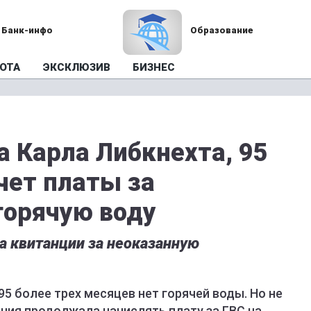
Банк-инфо
Образование
ОТА
ЭКСКЛЮЗИВ
БИЗНЕС
 Карла Либкнехта, 95
чет платы за
горячую воду
а квитанции за неоказанную
95 более трех месяцев нет горячей воды. Но не
ния продолжала начислять плату за ГВС на