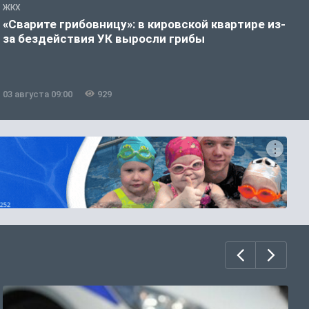
ЖКХ
Ж
«Сварите грибовницу»: в кировской квартире из-
К
за бездействия УК выросли грибы
п
б
03 августа 09:00
929
3