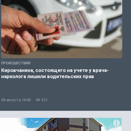
ПРОИСШЕСТВИЯ
О
Кировчанина, состоящего на учете у врача-
В
нарколога лишили водительских прав
н
08 августа 16:00
521
0