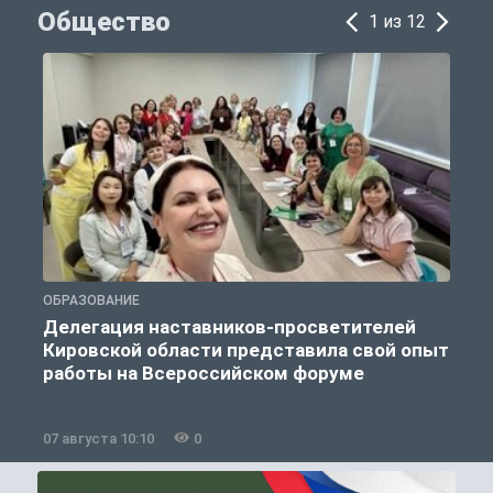
Общество
1 из 12
ОБРАЗОВАНИЕ
О
Делегация наставников-просветителей
Кировской области представила свой опыт
работы на Всероссийском форуме
07 августа 10:10
0
0