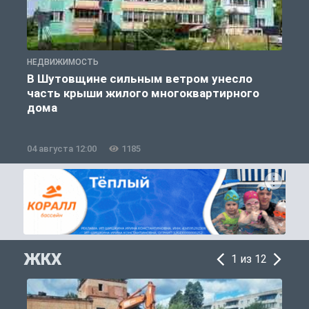
НЕДВИЖИМОСТЬ
Н
В Шутовщине сильным ветром унесло
часть крыши жилого многоквартирного
дома
04 августа 12:00
1185
0
ЖКХ
1 из 12