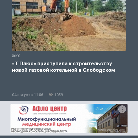
ЖКХ
Ж
«Т Плюс» приступила к строительству
новой газовой котельной в Слободском
04 августа 11:06
1059
0