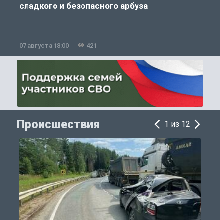
сладкого и безопасного арбуза
07 августа 18:00
421
0
Происшествия
1 из 12