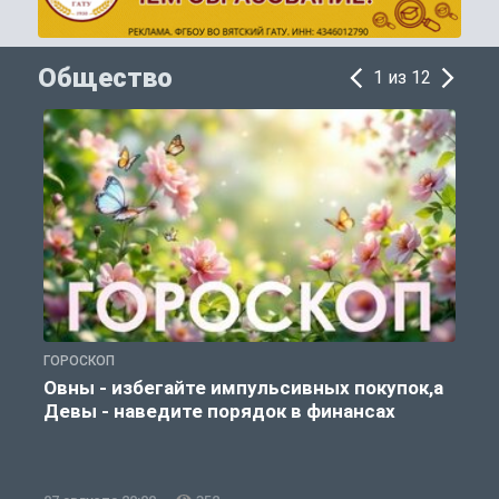
Общество
1 из 12
ГОРОСКОП
П
Овны - избегайте импульсивных покупок,а
Девы - наведите порядок в финансах