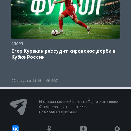
СПОРТ
С
Егор Куракин рассудит кировское дерби в
Кубке России
«
07 августа 14:14
367
0
Информационный портал «Первоисточник»
© 1istochnik, 2011 – 2026 гг.
Все права защищены