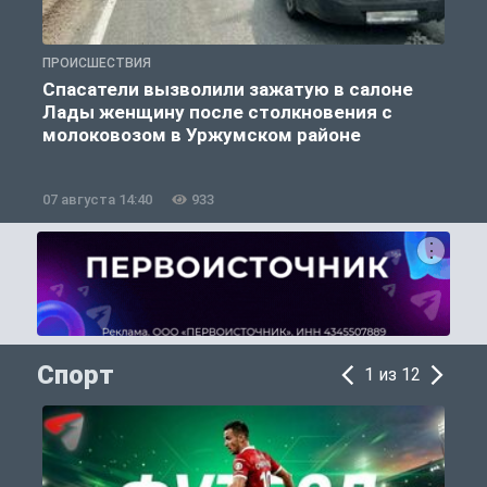
ПРОИСШЕСТВИЯ
П
Спасатели вызволили зажатую в салоне
Лады женщину после столкновения с
молоковозом в Уржумском районе
07 августа 14:40
933
0
Спорт
1 из 12