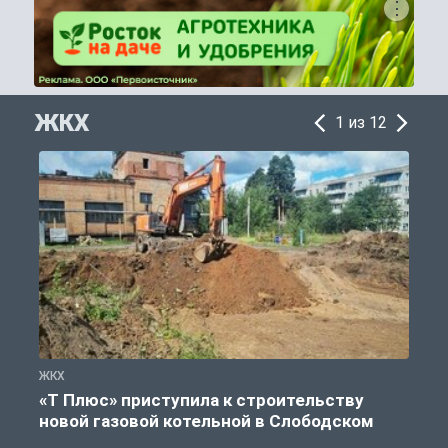
ЖКХ
1 из 12
ЖКХ
Ж
«Т Плюс» приступила к строительству
новой газовой котельной в Слободском