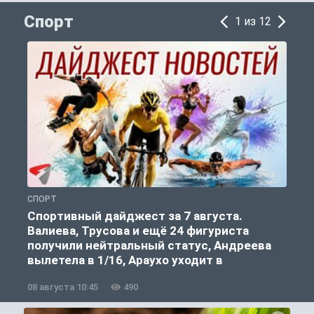
Спорт
1 из 12
СПОРТ
С
Спортивный дайджест за 7 августа.
Валиева, Трусова и ещё 24 фигуриста
получили нейтральный статус, Андреева
вылетела в 1/16, Араухо уходит в
«Ливерпуль»
08 августа 10:45
490
0