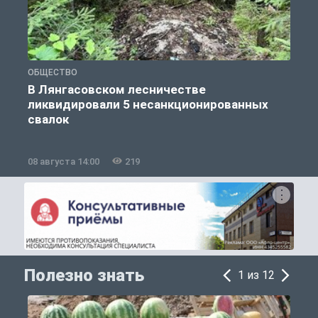
ОБЩЕСТВО
О
В Лянгасовском лесничестве
ликвидировали 5 несанкционированных
свалок
08 августа 14:00
219
0
Полезно знать
1 из 12