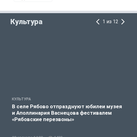
Культура
1 из 12
КУЛЬТУРА
К
В селе Рябово отпразднуют юбилеи музея
и Аполлинария Васнецова фестивалем
«Рябовские перезвоны»