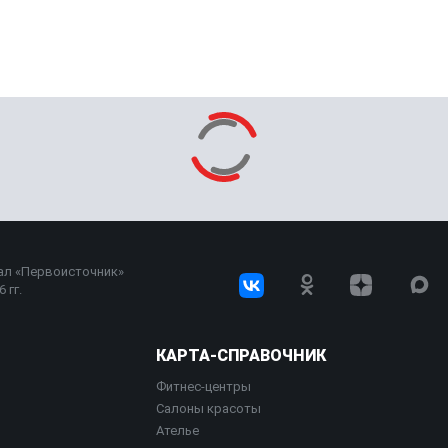
ал «Первоисточник»
 гг.
КАРТА-СПРАВОЧНИК
Фитнес-центры
Салоны красоты
Ателье