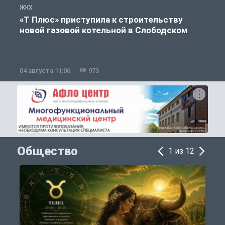
ЖКХ
Ж
«Т Плюс» приступила к строительству
новой газовой котельной в Слободском
04 августа 11:06
973
0
Общество
1 из 12