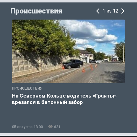
Происшествия
1 из 12
ПРОИСШЕСТВИЯ
П
На Северном Кольце водитель «Гранты»
врезался в бетонный забор
05 августа 18:00
621
0