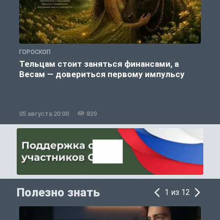
ГОРОСКОП
П
Тельцам стоит заняться финансами, а
Весам — довериться первому импульсу
05 августа 20:00
839
0
Полезно знать
1 из 12