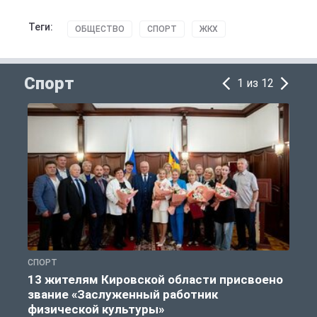
Теги:
ОБЩЕСТВО
СПОРТ
ЖКХ
Спорт
1 из 12
СПОРТ
С
13 жителям Кировской области присвоено
звание «Заслуженный работник
физической культуры»