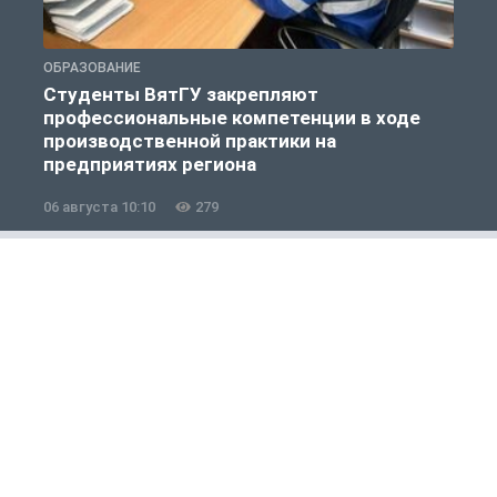
ОБРАЗОВАНИЕ
О
Студенты ВятГУ закрепляют
профессиональные компетенции в ходе
производственной практики на
предприятиях региона
06 августа 10:10
279
0
Общество
1 из 12