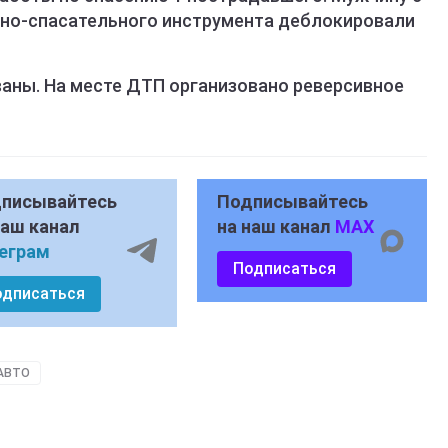
но-спасательного инструмента деблокировали
аны. На месте ДТП организовано реверсивное
писывайтесь
Подписывайтесь
наш канал
на наш канал
MAX
еграм
Подписаться
одписаться
АВТО