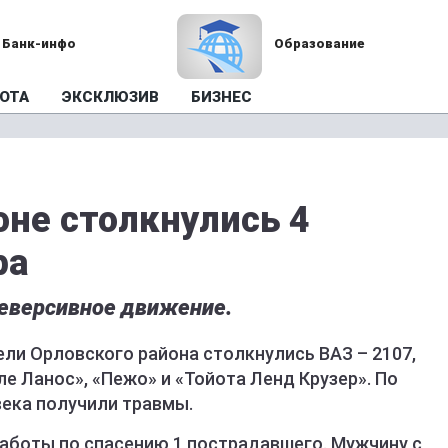
Банк-инфо
Образование
ОТА
ЭКСКЛЮЗИВ
БИЗНЕС
оне столкнулись 4
ра
реверсивное движение.
ли Орловского района столкнулись ВАЗ – 2107,
е Ланос», «Пежо» и «Тойота Ленд Крузер». По
ека получили травмы.
аботы по спасению 1 пострадавшего. Мужчину с