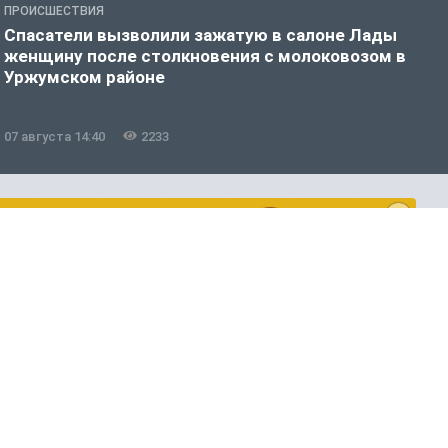
ПРОИСШЕСТВИЯ
П
Спасатели вызволили зажатую в салоне Лады
К
женщину после столкновения с молоковозом в
и
Уржумском районе
07 августа 14:40
2233
0