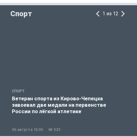
Спорт
1 из 12
СПОРТ
С
Ветеран спорта из Кирово-Чепецка
завоевал две медали на первенстве
России по лёгкой атлетике
06 августа 16:30
523
0