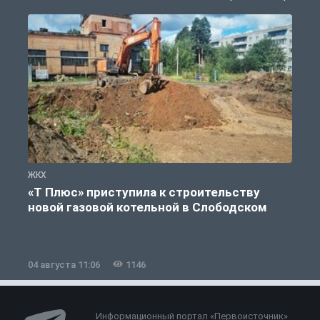
ЖКХ
Ж
«Т Плюс» приступила к строительству
новой газовой котельной в Слободском
04 августа 11:06
1146
0
Информационный портал «Первоисточник»