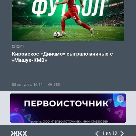
СПОРТ
С
Кировское «Динамо» сыграло вничью с
«Машук-КМВ»
в
08 августа 16:11
585
0
ЖКХ
1 из 12