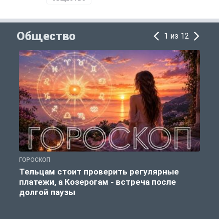
Общество
1 из 12
ГОРОСКОП
О
Тельцам стоит проверить регулярные
платежи, а Козерогам - встреча после
долгой паузы