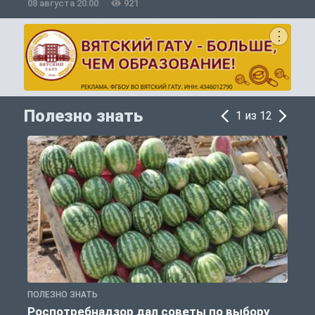
08 августа 20:00
921
0
Полезно знать
1 из 12
ПОЛЕЗНО ЗНАТЬ
П
Роспотребнадзор дал советы по выбору