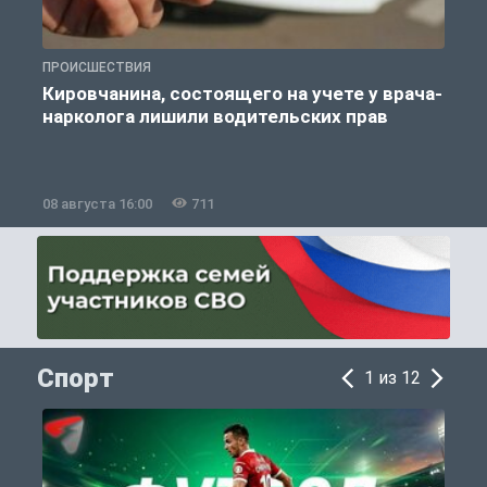
ПРОИСШЕСТВИЯ
П
Кировчанина, состоящего на учете у врача-
нарколога лишили водительских прав
08 августа 16:00
711
0
Спорт
1 из 12