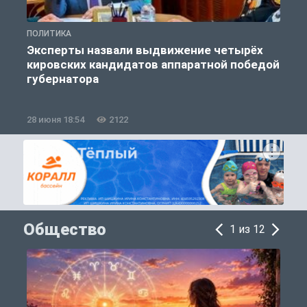
ПОЛИТИКА
П
Эксперты назвали выдвижение четырёх
кировских кандидатов аппаратной победой
губернатора
28 июня 18:54
2122
1
Общество
1 из 12