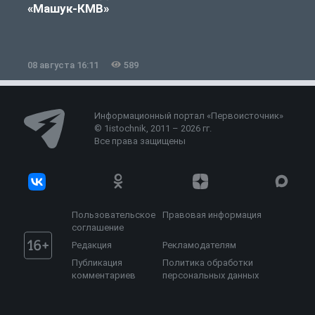
«Машук-КМВ»
в
08 августа 16:11
589
0
Информационный портал «Первоисточник»
© 1istochnik, 2011 – 2026 гг.
Все права защищены
Пользовательское
Правовая информация
соглашение
Редакция
Рекламодателям
Публикация
Политика обработки
комментариев
персональных данных