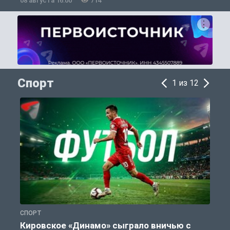
08 августа 16:00
714
0
Спорт
1 из 12
СПОРТ
С
Кировское «Динамо» сыграло вничью с