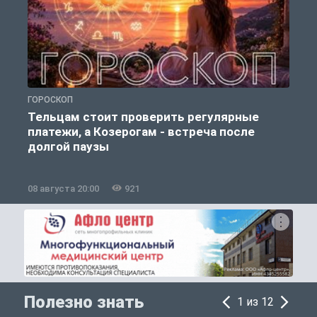
ГОРОСКОП
О
Тельцам стоит проверить регулярные
платежи, а Козерогам - встреча после
долгой паузы
08 августа 20:00
921
0
Полезно знать
1 из 12