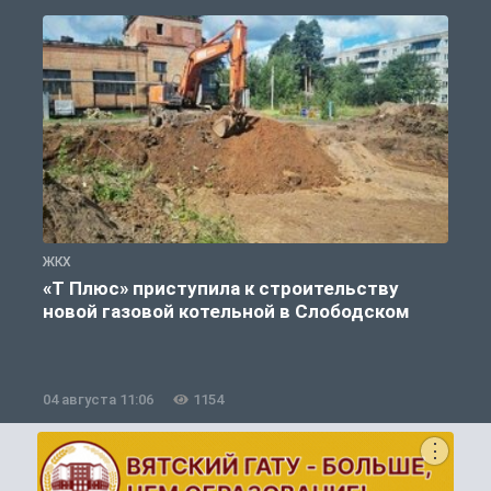
ЖКХ
Ж
«Т Плюс» приступила к строительству
новой газовой котельной в Слободском
04 августа 11:06
1154
0