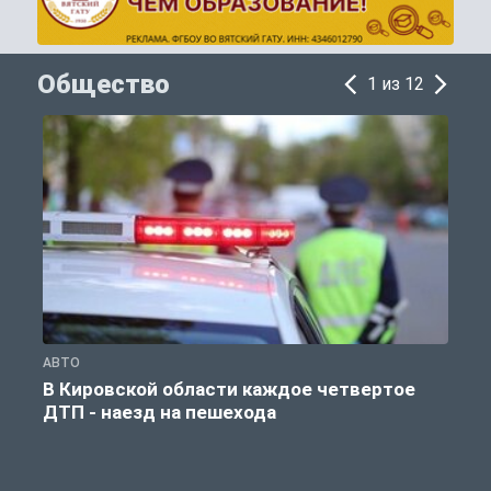
Общество
1 из 12
АВТО
О
В Кировской области каждое четвертое
ДТП - наезд на пешехода