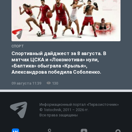
СПОРТ
С
Спортивный дайджест за 8 августа. В
матчах ЦСКА и «Локомотива» нули,
«Балтика» обыграла «Крылья»,
Александрова победила Соболенко.
09 августа 11:39
130
0
Информационный портал «Первоисточник»
© 1istochnik, 2011 – 2026 гг.
Все права защищены