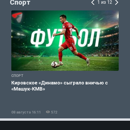
Спорт
1 из 12
СПОРТ
С
Кировское «Динамо» сыграло вничью с
«Машук-КМВ»
в
08 августа 16:11
572
0