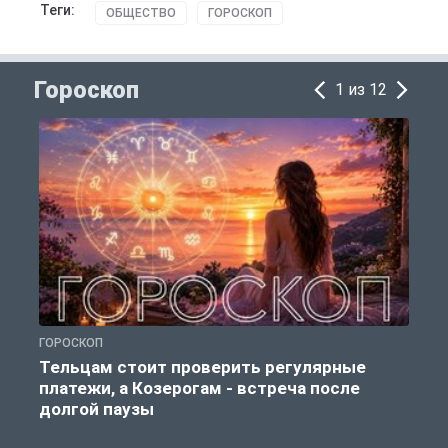
Теги:
ОБЩЕСТВО
ГОРОСКОП
Гороскоп
1 из 12
ГОРОСКОП
Г
Тельцам стоит проверить регулярные
платежи, а Козерогам - встреча после
долгой паузы