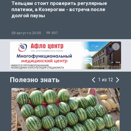
Тельцам стоит проверить регулярные
платежи, а Козерогам - встреча после
долгой паузы
08 августа 20:00
897
0
Полезно знать
1 из 12