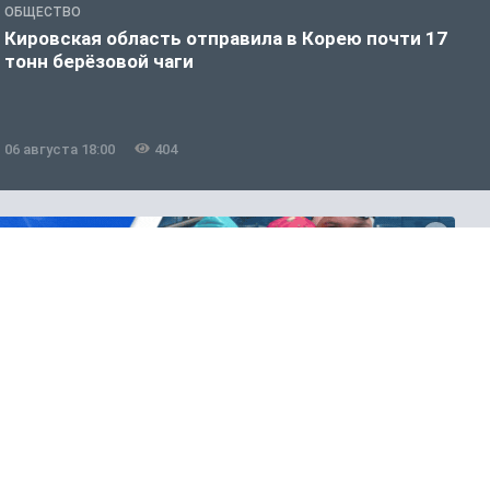
ОБЩЕСТВО
О
Кировская область отправила в Корею почти 17
Д
тонн берёзовой чаги
г
06 августа 18:00
404
0