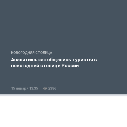
НОВОГОДНЯЯ СТОЛИЦА
Н
Аналитика: как общались туристы в
новогодней столице России
15 января 13:35
2386
0