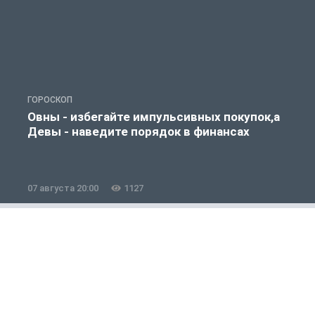
ГОРОСКОП
Г
Овны - избегайте импульсивных покупок,а
Девы - наведите порядок в финансах
07 августа 20:00
1127
0
Общество
1 из 12