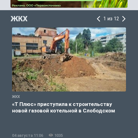
ЖКХ
1 из 12
ЖКХ
Ж
«Т Плюс» приступила к строительству
новой газовой котельной в Слободском
04 августа 11:06
1035
0