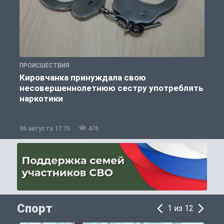
ПРОИСШЕСТВИЯ
П
Кировчанка принуждала свою
несовершеннолетнюю сестру употреблять
к
наркотики
06 августа 17:15
476
0
Спорт
1 из 12