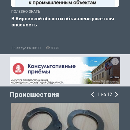
ПОЛЕЗНО ЗНАТЬ
Т
В Кировской области объявлена ракетная
опасность
06 августа 09:33
3773
0
Происшествия
1 из 12