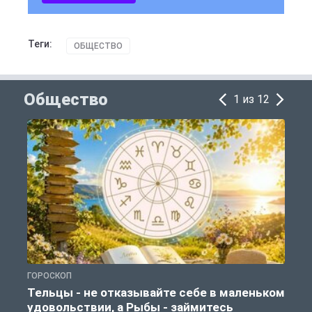
Теги:
ОБЩЕСТВО
Общество
1 из 12
ГОРОСКОП
О
Тельцы - не отказывайте себе в маленьком
удовольствии, а Рыбы - займитесь