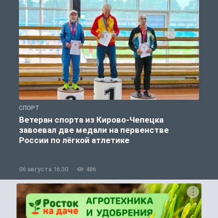
СПОРТ
С
Ветеран спорта из Кирово-Чепецка
завоевал две медали на первенстве
России по лёгкой атлетике
06 августа 16:30
486
0