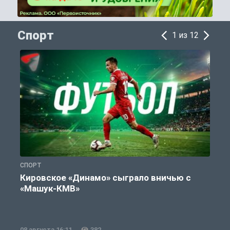
Спорт
1 из 12
СПОРТ
С
Кировское «Динамо» сыграло вничью с
«Машук-КМВ»
в
08 августа 16:11
382
0