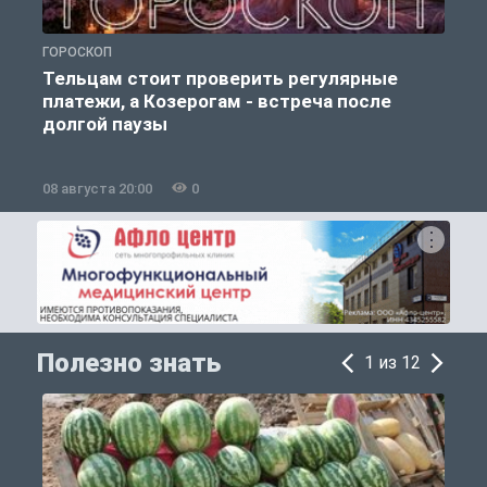
ГОРОСКОП
О
Тельцам стоит проверить регулярные
платежи, а Козерогам - встреча после
долгой паузы
08 августа 20:00
0
0
Полезно знать
1 из 12